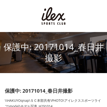
保護中: 20171014_春日井
撮影
保護中: 20171014_春日井撮影
\\HAKUYOqnap\ＳＣ本部共有\PHOTO\アイレクススポーツライ
フ\model\モデル写真_H291014