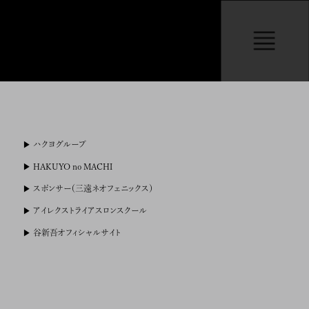
ハクヨグループ
HAKUYO no MACHI
スポンサー
（三遠ネオフェニックス）
アイレクス
トライアスロンスクール
谷新吾
オフィシャルサイト