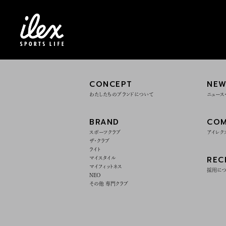
CONCEPT
NEW
わたしたちのブランドについて
ニュース
BRAND
COM
スポーツクラブ
アイレク
ザ・クラブ
ライト
REC
マイスタイル
マイフィットネス
採用に
NEO
その他 専門クラブ