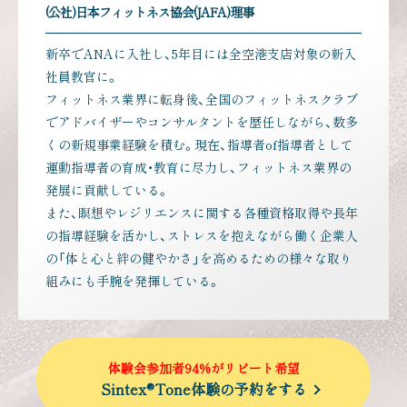
(公社)日本フィットネス協会(JAFA)理事
新卒でANAに入社し、5年目には全空港支店対象の新入
社員教官に。
フィットネス業界に転身後、全国のフィットネスクラブ
でアドバイザーやコンサルタントを歴任しながら、数多
くの新規事業経験を積む。現在、指導者of指導者として
運動指導者の育成・教育に尽力し、フィットネス業界の
発展に貢献している。
また、瞑想やレジリエンスに関する各種資格取得や長年
の指導経験を活かし、ストレスを抱えながら働く企業人
の「体と心と絆の健やかさ」を高めるための様々な取り
組みにも手腕を発揮している。
体験会参加者94%がリピート希望
Sintex®Tone体験の予約をする