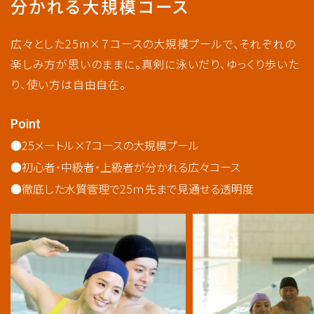
分かれる大規模コース​
広々とした25m×７コースの大規模プールで、それぞれの
楽しみ方が思いのままに。真剣に泳いだり、ゆっくり歩いた
り、使い方は自由自在。
Point
25メートル×7コースの大規模プール
初心者・中級者・上級者が分かれる広々コース
徹底した水質管理で25ｍ先まで見通せる透明度