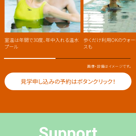
室温は年間で30度、年中入れる温水
歩くだけ利用OKのウォ
プール
スも
画像・設備はイメージです。
見学申し込みの予約はボタンクリック！
Support